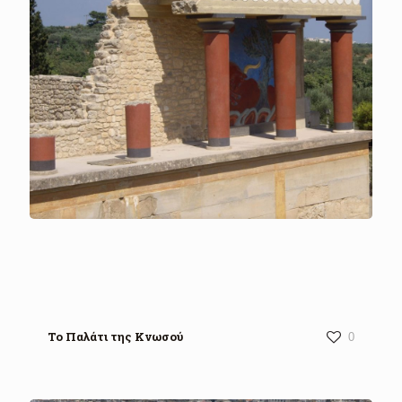
Το Παλάτι της Κνωσού
0