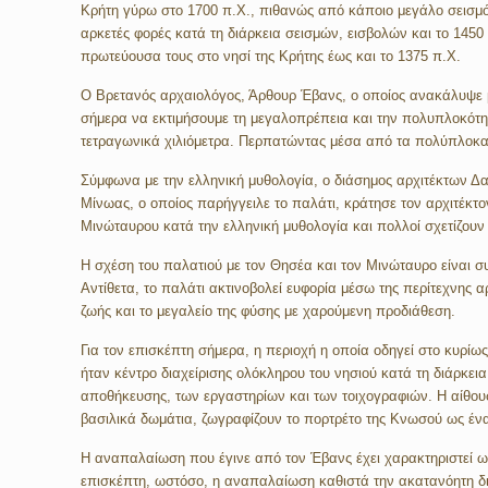
Κρήτη γύρω στο 1700 π.Χ., πιθανώς από κάποιο μεγάλο σεισμό
αρκετές φορές κατά τη διάρκεια σεισμών, εισβολών και το 1450
πρωτεύουσα τους στο νησί της Κρήτης έως και το 1375 π.Χ.
Ο Βρετανός αρχαιολόγος, Άρθουρ Έβανς, ο οποίος ανακάλυψε μ
σήμερα να εκτιμήσουμε τη μεγαλοπρέπεια και την πολυπλοκότητ
τετραγωνικά χιλιόμετρα. Περπατώντας μέσα από τα πολύπλοκα, 
Σύμφωνα με την ελληνική μυθολογία, ο διάσημος αρχιτέκτων Δα
Μίνωας, ο οποίος παρήγγειλε το παλάτι, κράτησε τον αρχιτέκτο
Μινώταυρου κατά την ελληνική μυθολογία και πολλοί σχετίζου
Η σχέση του παλατιού με τον Θησέα και τον Μινώταυρο είναι 
Αντίθετα, το παλάτι ακτινοβολεί ευφορία μέσω της περίτεχνης α
ζωής και το μεγαλείο της φύσης με χαρούμενη προδιάθεση.
Για τον επισκέπτη σήμερα, η περιοχή η οποία οδηγεί στο κυρίω
ήταν κέντρο διαχείρισης ολόκληρου του νησιού κατά τη διάρκ
αποθήκευσης, των εργαστηρίων και των τοιχογραφιών. Η αίθουσα
βασιλικά δωμάτια, ζωγραφίζουν το πορτρέτο της Κνωσού ως έν
Η αναπαλαίωση που έγινε από τον Έβανς έχει χαρακτηριστεί ως
επισκέπτη, ωστόσο, η αναπαλαίωση καθιστά την ακατανόητη δια