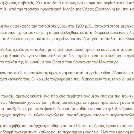
 ή ξένους εισβολείς. Χτίστηκε ξανά αμέσως ένα ακόμα πιο περίπλοκο σύμπλ
 π.Χ. από την τεράστια ηφαιστειακή έκρηξη της Θήρας (Σαντορίνη) και την ε
έσω ανασκαφής την τοποθεσία γύρω στα 1900 μ.Χ., αποκατέστησε μεγάλα κ
α αυτής της κατασκευής, η οποία εξελίχθηκε κατά τη διάρκεια αρκετών χιλ
πολυώροφα κτίρια, κάποιος μπορεί να κατανοήσει γιατί το παλάτι της Κνωσ
ίδαλος σχεδίασε το παλάτι με τέτοια πολυπλοκότητα που κανένας από αυτο
να φυλακισμένο για να διασφαλίσει ότι δεν επρόκειτο να αποκαλύψει το σχέ
ν το παλάτι της Κνωσού με τον Θησέα που θανάτωσε τον Μινώταυρο.
συναρπαστική, περπατώντας όμως ανάμεσα από τα ερείπια είναι δύσκολο να
ρχιτεκτονικής του. Οι κομψές τοιχογραφίες που διακοσμούν τους τοίχους, μι
ς παλάτι, αμέσως εκθέτει ένα πλούσιο περίπατο ανάμεσα στα ερείπια που έχο
εια των Μινωικών χρόνων και η θέση του ως έχει, επέτρεψε πρωτοφανή ανάπ
 του Θρόνου, με τον γύψινο θρόνο και τα καθίσματα για να φιλοξενήσουν δε
α χώρο περίτεχνων τελετουργικών και αναπάντεχων ιστορικών περιστατικών
 ανακριβής και υπάρχει η αίσθηση ότι πολλές λεπτομέρειες έχουν ανασυσταθ
δρομή των ερειπίων καθώς και το περασμένο μεγαλείο, λίγο πιο εμφανή και