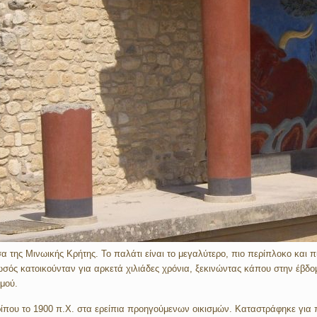
της Μινωικής Κρήτης. Το παλάτι είναι το μεγαλύτερο, πιο περίπλοκο και π
σός κατοικούνταν για αρκετά χιλιάδες χρόνια, ξεκινώντας κάπου στην έβδομη
σμού.
ερίπου το 1900 π.Χ. στα ερείπια προηγούμενων οικισμών. Καταστράφηκε για