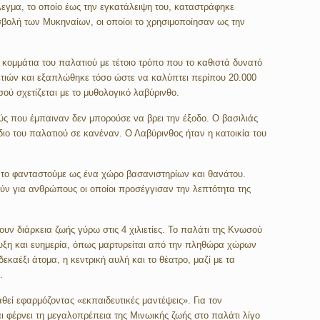
εγμα, το οποίο έως την εγκατάλειψη του, καταστράφηκε
ισβολή των Μυκηναίων, οι οποίοι το χρησιμοποίησαν ως την
ομμάτια του παλατιού με τέτοιο τρόπο που το καθιστά δυνατό
ιετιών και εξαπλώθηκε τόσο ώστε να καλύπτει περίπου 20.000
ού σχετίζεται με το μυθολογικό λαβύρινθο.
ύς που έμπαιναν δεν μπορούσε να βρει την έξοδο. Ο βασιλιάς
διο του παλατιού σε κανέναν. Ο Λαβύρινθος ήταν η κατοικία του
 το φανταστούμε ως ένα χώρο βασανιστηρίων και θανάτου.
λούν για ανθρώπους οι οποίοι προσέγγισαν την λεπτότητα της
υν διάρκεια ζωής γύρω στις 4 χιλιετίες. Το παλάτι της Κνωσού
τυξη και ευημερία, όπως μαρτυρείται από την πληθώρα χώρων
καέξι άτομα, η κεντρική αυλή και το θέατρο, μαζί με τα
.
εί εφαρμόζοντας «εκπαιδευτικές μαντέψεις». Για τον
 φέρνει τη μεγαλοπρέπεια της Μινωικής ζωής στο παλάτι λίγο