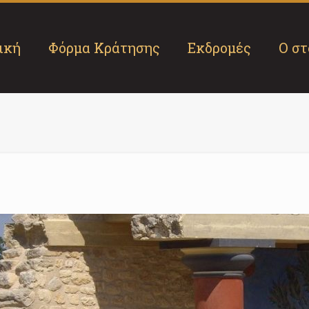
ική
Φόρμα Κράτησης
Εκδρομές
Ο στ