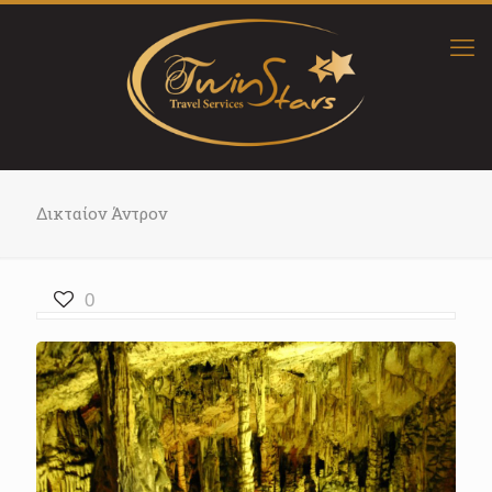
Δικταίον Άντρον
0