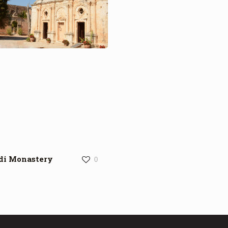
di Monastery
0