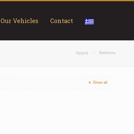
Our Vehicles
Contact
Αρχική
Rethimno
Show all