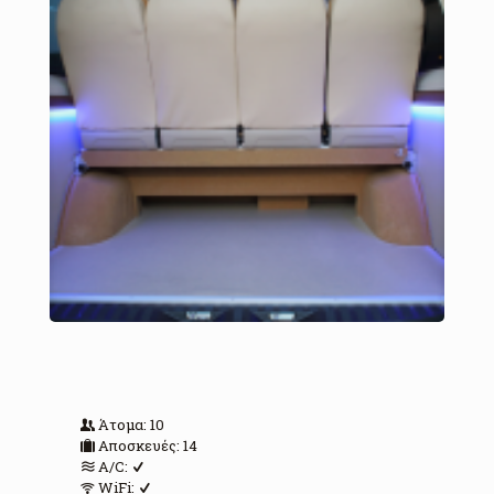
Άτομα: 10
Αποσκευές: 14
A/C:
WiFi: